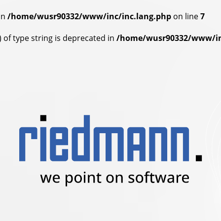
in
/home/wusr90332/www/inc/inc.lang.php
on line
7
) of type string is deprecated in
/home/wusr90332/www/in