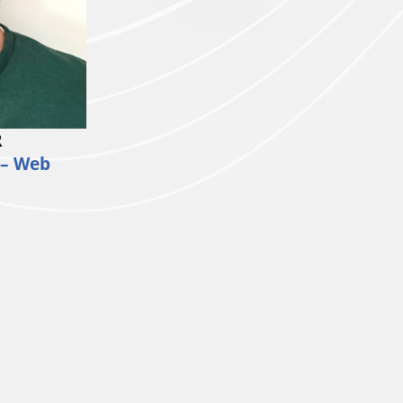
R
 – Web