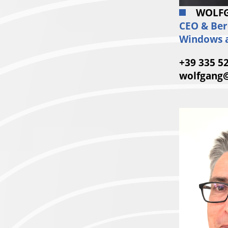
WOLF
CEO & Ber
Windows a
+39 335 5
wolfgang