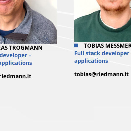
TOBIAS MESSME
EAS TROGMANN
Full stack developer
 developer –
applications
pplications
tobias@riedmann.it
riedmann.it