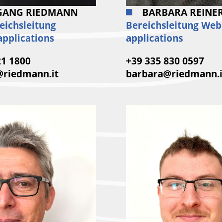
GANG RIEDMANN
BARBARA REINE
eichsleitung
Bereichsleitung Web
pplications
applications
21 1800
+39 335 830 0597
@riedmann.it
barbara@riedmann.i