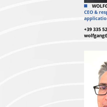
WOLF
CEO & res
applicatio
+39 335 5
wolfgang