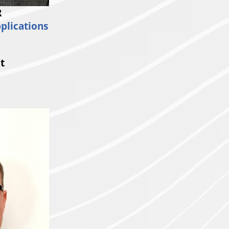
R
plications
t