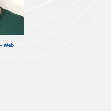
R
 – Web