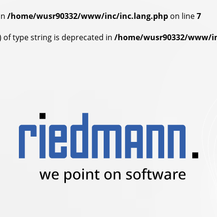
in
/home/wusr90332/www/inc/inc.lang.php
on line
7
) of type string is deprecated in
/home/wusr90332/www/in